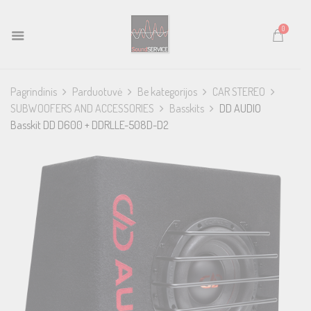
0
Pagrindinis
Parduotuvė
Be kategorijos
CAR STEREO
SUBWOOFERS AND ACCESSORIES
Basskits
DD AUDIO
Basskit DD D600 + DDRLLE-508D-D2