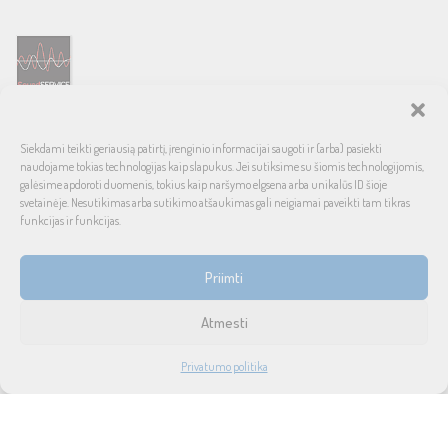
SOUND SERVICE – tai garso ir vaizdo technikos salonas, prekiaujantis
Siekdami teikti geriausią patirtį, įrenginio informacijai saugoti ir (arba) pasiekti
pasaulinio garso, laiko patikrintais namų bei automobilinės garso
naudojame tokias technologijas kaip slapukus. Jei sutiksime su šiomis technologijomis,
aparatūros ženklais. Galimybė pirkti išsimokėtinai, garantuotas optimalus
galėsime apdoroti duomenis, tokius kaip naršymo elgsena arba unikalūs ID šioje
svetainėje. Nesutikimas arba sutikimo atšaukimas gali neigiamai paveikti tam tikras
kainos ir kokybės santykis.
funkcijas ir funkcijas.
INFORMACIJA
Priimti
Prekių pristatymas ir grąžinimas
Atmesti
Tax free
1
Privatumo politika
Didmeninė prekyba
PARDUOTUVĖ
PASKYRA
PAIEŠKA
NORAI
Privatumo politika
Taisyklės ir sąlygos