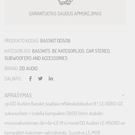
GARANTUOTAS SAUGUS APMOKĖJIMAS
PRODUKTO KODAS:
BASSKIT DD508
KATEGORIJOS:
BASSKITS
,
BE KATEGORIJOS
,
CAR STEREO
,
SUBWOOFERS AND ACCESSORIES
BRAND:
DD AUDIO
DALINTIS :
APRAŠYMAS
<p>DD Audion Basskit sisältää refleksikoteloidun 8″ LE-508D-D2
subwooferin + todella kompaktin D600 1ohm stabiilin
monovahvistimen.<br><br>LE-M is more! DD Audion LE-M508D on
kompaktin kokoinen valmiskotelo. Suositun LE-M08