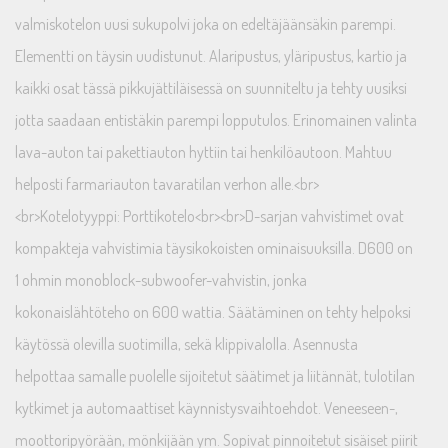
valmiskotelon uusi sukupolvi joka on edeltäjäänsäkin parempi.
Elementti on täysin uudistunut. Alaripustus, yläripustus, kartio ja
kaikki osat tässä pikkujättiläisessä on suunniteltu ja tehty uusiksi
jotta saadaan entistäkin parempi lopputulos. Erinomainen valinta
lava-auton tai pakettiauton hyttiin tai henkilöautoon. Mahtuu
helposti farmariauton tavaratilan verhon alle.<br>
<br>Kotelotyyppi: Porttikotelo<br><br>D-sarjan vahvistimet ovat
kompakteja vahvistimia täysikokoisten ominaisuuksilla. D600 on
1 ohmin monoblock-subwoofer-vahvistin, jonka
kokonaislähtöteho on 600 wattia. Säätäminen on tehty helpoksi
käytössä olevilla suotimilla, sekä klippivalolla. Asennusta
helpottaa samalle puolelle sijoitetut säätimet ja liitännät, tulotilan
kytkimet ja automaattiset käynnistysvaihtoehdot. Veneeseen-,
moottoripyörään, mönkijään ym. Sopivat pinnoitetut sisäiset piirit