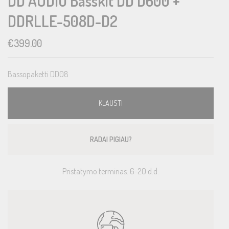
DD AUDIO Basskit DD D600 +
DDRLLE-508D-D2
€
399.00
Bassopaketti DD08
KLAUSTI
RADAI PIGIAU?
Pristatymo terminas: 6-20 d.d.