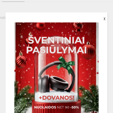
or incl. Hexafon style protection grill
X