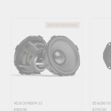
GREITAS PRISTATYMAS
HELIX CI5 M50FM-S3
DD AUDIO V
€
169.00
€
220.00