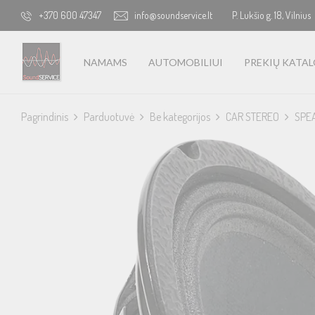
+370 600 47347
info@soundservice.lt
P. Lukšio g. 18, Vilnius
NAMAMS
AUTOMOBILIUI
PREKIŲ KATA
Pagrindinis
Parduotuvė
Be kategorijos
CAR STEREO
SPE