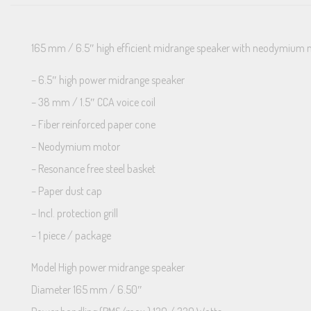
165 mm / 6.5″ high efficient midrange speaker with neodymium mot
– 6.5″ high power midrange speaker
– 38 mm / 1.5″ CCA voice coil
– Fiber reinforced paper cone
– Neodymium motor
– Resonance free steel basket
– Paper dust cap
– Incl. protection grill
– 1 piece / package
Model High power midrange speaker
Diameter 165 mm / 6.50″