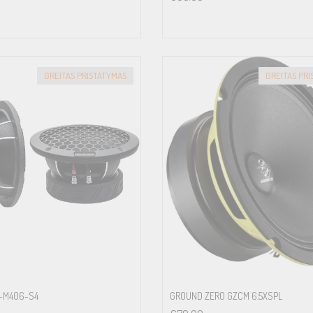
GREITAS PRISTATYMAS
GREITAS PR
O-M406-S4
GROUND ZERO GZCM 6.5XSPL