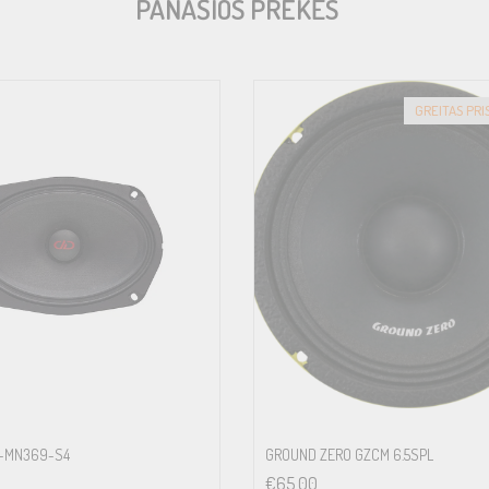
PANAŠIOS PREKĖS
GREITAS PR
O-MN369-S4
GROUND ZERO GZCM 6.5SPL
€
65.00