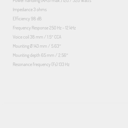
Power handling (RMS/max.) 120 / 320 Watts
Impedance 3 ohms
Efficiency 98 dB
Frequency Response 250 Hz – 12 kHz
Voice coil 38 mm / 1.5″ CCA
Mounting Ø 143 mm / 5.63″
Mounting depth 65 mm / 2.56″
Resonance frequency (Fs) 133 Hz