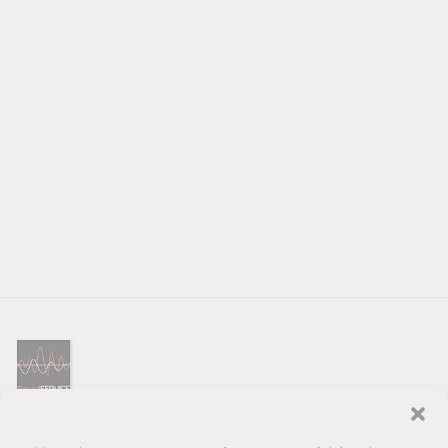
SOUND SERVICE – tai garso ir vaizdo technikos salonas, prekiaujantis