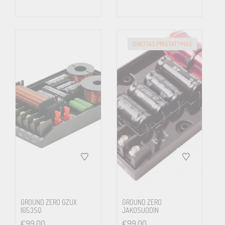
GREITAS PRISTATYMAS
GROUND ZERO GZUX
GROUND ZERO
165.3SQ
JAKOSUODIN
€
99.00
€
99.00