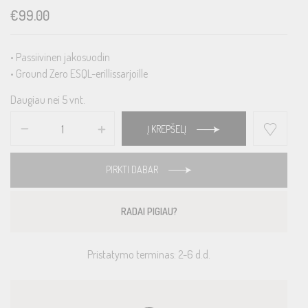
€
99.00
• Passiivinen jakosuodin
• Ground Zero ESQL-erillissarjoille
Daugiau nei 5 vnt.
Į KREPŠELĮ
PIRKTI DABAR
RADAI PIGIAU?
Pristatymo terminas: 2-6 d.d.