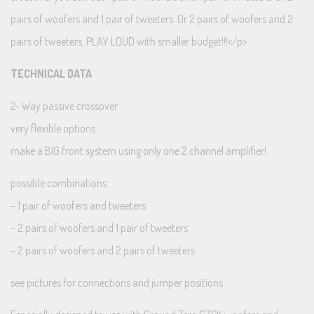
pairs of woofers and 1 pair of tweeters. Or 2 pairs of woofers and 2
pairs of tweeters. PLAY LOUD with smaller budget!!!</p>
TECHNICAL DATA
2- Way passive crossover
very flexible options
make a BIG front system using only one 2 channel amplifier!
possible combinations:
– 1 pair of woofers and tweeters
– 2 pairs of woofers and 1 pair of tweeters
– 2 pairs of woofers and 2 pairs of tweeters
see pictures for connections and jumper positions