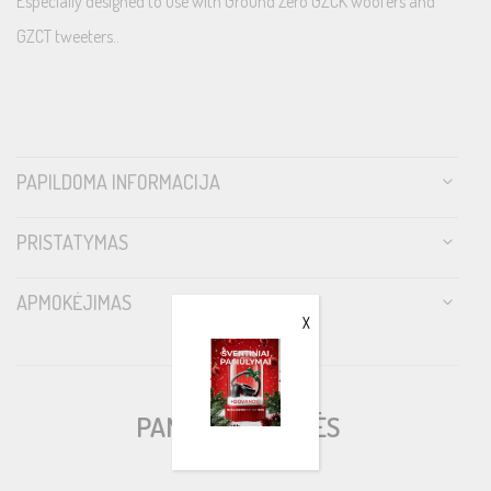
Especially designed to use with Ground Zero GZCK woofers and
GZCT tweeters..
PAPILDOMA INFORMACIJA
PRISTATYMAS
APMOKĖJIMAS
X
PANAŠIOS PREKĖS