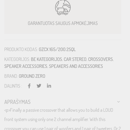
GARANTUOTAS SAUGUS APMOKĖJIMAS
PRODUKTO KODAS:
GZCX 165/200.2SQL
KATEGORIJOS:
BE KATEGORIJOS
,
CAR STEREO
,
CROSSOVERS
,
SPEAKER ACCESSORIES
,
SPEAKERS AND ACCESSORIES
BRAND:
GROUND ZERO
DALINTIS :
APRAŠYMAS
<p>Finally a passive crossover that allows you to build a LOUD
front system using only one 2 channel amplifier. With this
crossover you can use 1 pair of woofers and 1 pair of tweeters. Or 2