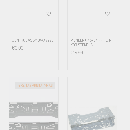
CONTROL ASSY DWX3923
PIONEER QNS4341RR 1-DIN
KORISTEKEHÄ
€
0.00
€
15.90
GREITAS PRISTATYMAS