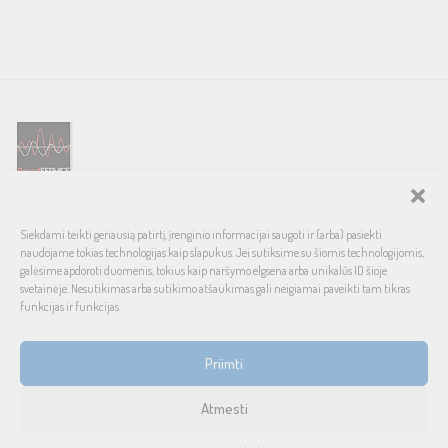
SOUND SERVICE – tai garso ir vaizdo technikos salonas, prekiaujantis
Siekdami teikti geriausią patirtį, įrenginio informacijai saugoti ir (arba) pasiekti
pasaulinio garso, laiko patikrintais namų bei automobilinės garso
naudojame tokias technologijas kaip slapukus. Jei sutiksime su šiomis technologijomis,
aparatūros ženklais. Galimybė pirkti išsimokėtinai, garantuotas optimalus
galėsime apdoroti duomenis, tokius kaip naršymo elgsena arba unikalūs ID šioje
svetainėje. Nesutikimas arba sutikimo atšaukimas gali neigiamai paveikti tam tikras
kainos ir kokybės santykis.
funkcijas ir funkcijas.
INFORMACIJA
Priimti
Prekių pristatymas ir grąžinimas
Atmesti
Tax free
1