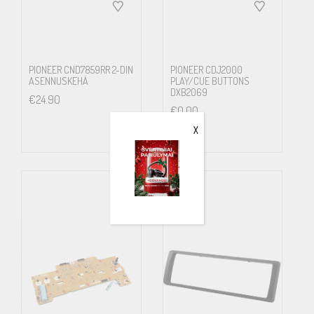
PIONEER CND7859RR 2-DIN
PIONEER CDJ2000
ASENNUSKEHÄ
PLAY/CUE BUTTONS
DXB2069
€
24.90
€
0.00
X