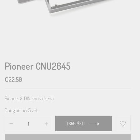
Pioneer CNU2645
€
22.50
Pioneer 2-DIN koristekehä
Daugiau nei 5 vnt.
Į KREPŠELĮ