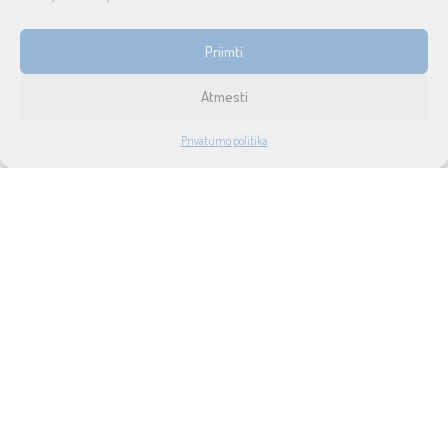
INFORMACIJA
Priimti
Prekių pristatymas ir grąžinimas
Atmesti
Tax free
1
Privatumo politika
Didmeninė prekyba
PARDUOTUVĖ
PASKYRA
PAIEŠKA
NORAI
Privatumo politika
Taisyklės ir sąlygos
Apie mus
Naujienos
Lizingas
SUSISIEKITE SU MUMIS
UAB SOUND SERVICE
P.Lukšio g. 18, LT-08222, Vilnius