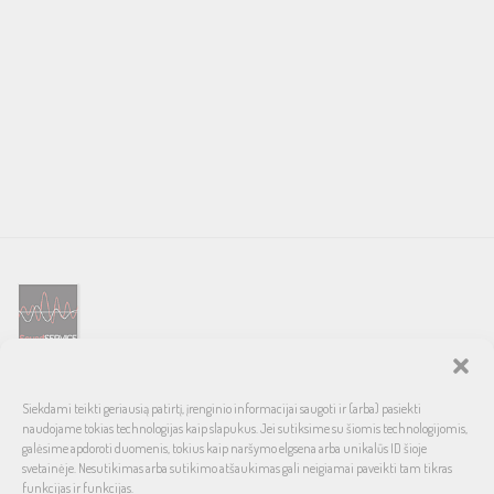
SOUND SERVICE – tai garso ir vaizdo technikos salonas, prekiaujantis
Siekdami teikti geriausią patirtį, įrenginio informacijai saugoti ir (arba) pasiekti
pasaulinio garso, laiko patikrintais namų bei automobilinės garso
naudojame tokias technologijas kaip slapukus. Jei sutiksime su šiomis technologijomis,
aparatūros ženklais. Galimybė pirkti išsimokėtinai, garantuotas optimalus
galėsime apdoroti duomenis, tokius kaip naršymo elgsena arba unikalūs ID šioje
svetainėje. Nesutikimas arba sutikimo atšaukimas gali neigiamai paveikti tam tikras
kainos ir kokybės santykis.
funkcijas ir funkcijas.