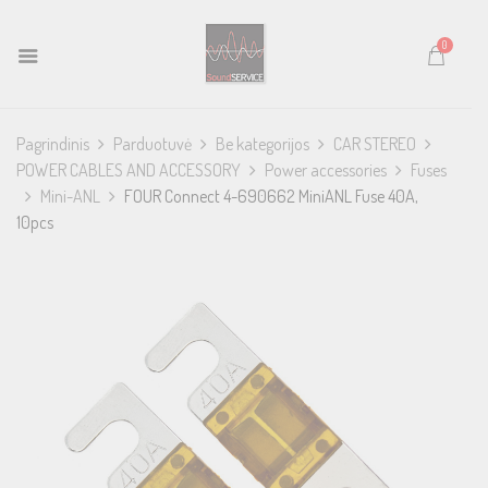
0
Pagrindinis
Parduotuvė
Be kategorijos
CAR STEREO
POWER CABLES AND ACCESSORY
Power accessories
Fuses
Mini-ANL
FOUR Connect 4-690662 MiniANL Fuse 40A,
10pcs