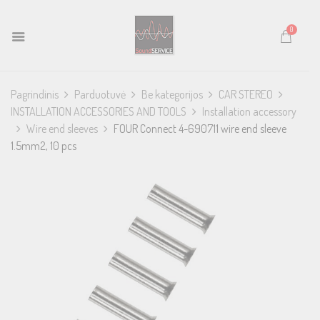
0
Pagrindinis
Parduotuvė
Be kategorijos
CAR STEREO
INSTALLATION ACCESSORIES AND TOOLS
Installation accessory
Wire end sleeves
FOUR Connect 4-690711 wire end sleeve
1.5mm2, 10 pcs