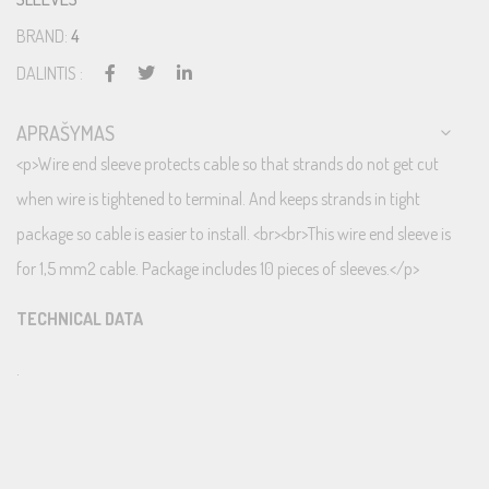
BRAND:
4
DALINTIS :
APRAŠYMAS
<p>Wire end sleeve protects cable so that strands do not get cut
when wire is tightened to terminal. And keeps strands in tight
package so cable is easier to install. <br><br>This wire end sleeve is
for 1,5 mm2 cable. Package includes 10 pieces of sleeves.</p>
TECHNICAL DATA
.