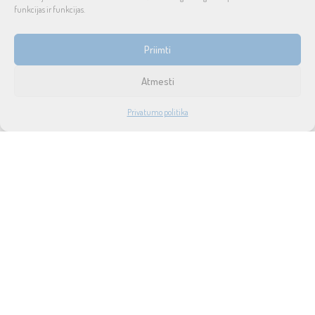
funkcijas ir funkcijas.
INFORMACIJA
Priimti
Prekių pristatymas ir grąžinimas
Atmesti
Tax free
1
Privatumo politika
Didmeninė prekyba
PARDUOTUVĖ
PASKYRA
PAIEŠKA
NORAI
Privatumo politika
Taisyklės ir sąlygos
Apie mus
Naujienos
Lizingas
SUSISIEKITE SU MUMIS
UAB SOUND SERVICE
P.Lukšio g. 18, LT-08222, Vilnius