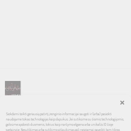
SOUND SERVICE – tai garso ir vaizdo technikos salonas, prekiaujantis
Siekdami teikti geriausią patirtį, įrenginio informacijai saugoti ir (arba) pasiekti
pasaulinio garso, laiko patikrintais namų bei automobilinės garso
naudojame tokias technologijas kaip slapukus. Jei sutiksime su šiomis technologijomis,
aparatūros ženklais. Galimybė pirkti išsimokėtinai, garantuotas optimalus
galėsime apdoroti duomenis, tokius kaip naršymo elgsena arba unikalūs ID šioje
svetainėje. Nesutikimas arba sutikimo atšaukimas gali neigiamai paveikti tam tikras
kainos ir kokybės santykis.