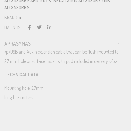
ACCESSORIES AND TOOLS
,
INSTALLATION ACCESSORY
,
USB
ACCESSORIES
BRAND:
4
DALINTIS :
APRAŠYMAS
<p>USB and AuxIn extension cable that can be flush mounted to
27 mm hole or surface install with pod included in delivery.</p>
TECHNICAL DATA
Mounting hole: 27mm
length: 2 meters.