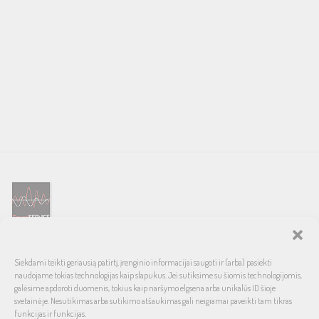
SOUND SERVICE – tai garso ir vaizdo technikos salonas, prekiaujantis
Siekdami teikti geriausią patirtį, įrenginio informacijai saugoti ir (arba) pasiekti
pasaulinio garso, laiko patikrintais namų bei automobilinės garso
naudojame tokias technologijas kaip slapukus. Jei sutiksime su šiomis technologijomis,
aparatūros ženklais. Galimybė pirkti išsimokėtinai, garantuotas optimalus
galėsime apdoroti duomenis, tokius kaip naršymo elgsena arba unikalūs ID šioje
svetainėje. Nesutikimas arba sutikimo atšaukimas gali neigiamai paveikti tam tikras
kainos ir kokybės santykis.
funkcijas ir funkcijas.