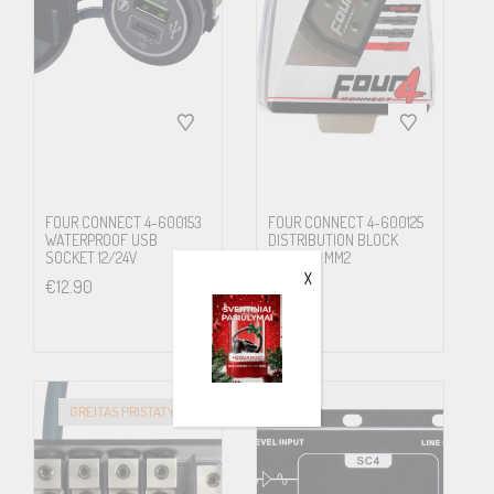
FOUR CONNECT 4-600153
FOUR CONNECT 4-600125
WATERPROOF USB
DISTRIBUTION BLOCK
SOCKET 12/24V
3×20/50 MM2
X
€
12.90
€
19.90
GREITAS PRISTATYMAS