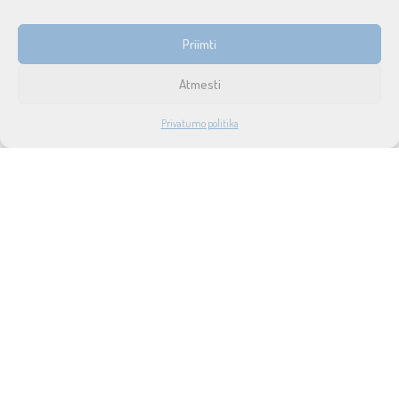
INFORMACIJA
Priimti
Prekių pristatymas ir grąžinimas
Atmesti
Tax free
1
Privatumo politika
Didmeninė prekyba
PARDUOTUVĖ
PASKYRA
PAIEŠKA
NORAI
Privatumo politika
Taisyklės ir sąlygos
Apie mus
Naujienos
Lizingas
SUSISIEKITE SU MUMIS
UAB SOUND SERVICE
P.Lukšio g. 18, LT-08222, Vilnius