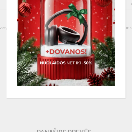
PAPILDOMA INFORMACIJA
PRISTATYMAS
be. Every connection is drilled to 50 mm2 size. And all them have contractio