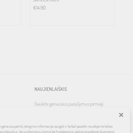
€
14.90
NAUJIENLAIŠKIS
Gaukite geriausius pasiūlymus pirmieji
 geriausią patirtį, įrenginio informacijai saugoti ir (arba) pasiekti naudojame tokias
kaip slapukus. Jei sutiksime su šiomis technologijomis, galėsime apdoroti duomenis,