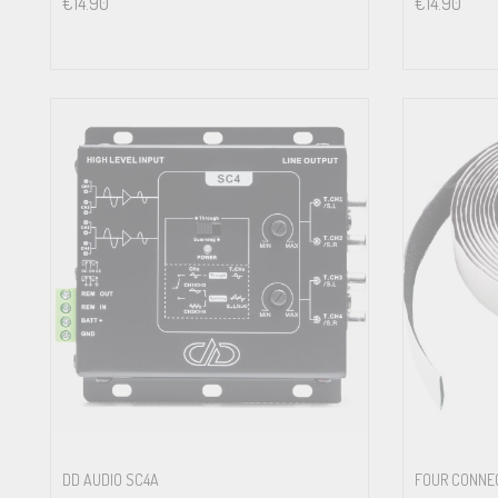
€
14.90
€
14.90
DD AUDIO SC4A
FOUR CONNEC