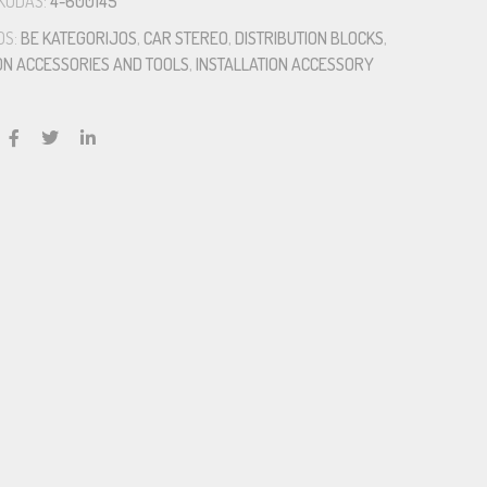
KODAS:
4-600145
OS:
BE KATEGORIJOS
,
CAR STEREO
,
DISTRIBUTION BLOCKS
,
ON ACCESSORIES AND TOOLS
,
INSTALLATION ACCESSORY