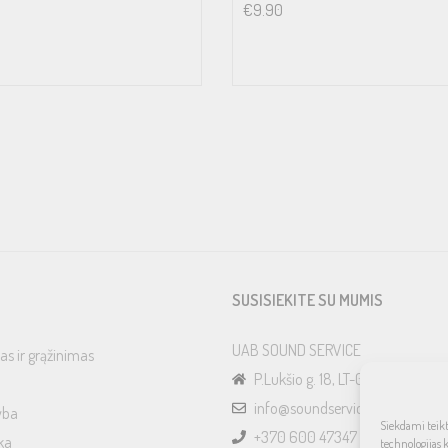
€
9.90
SUSISIEKITE SU MUMIS
UAB SOUND SERVICE
as ir grąžinimas
P.Lukšio g. 18, LT-08222, Vilnius
info@soundservice.lt
yba
Siekdami teikti
+370 600 47347
ka
technologijas 