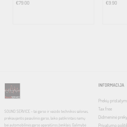
€
79.00
€
9.90
INFORMACIJA
Prekių pristatym
Tax free
SOUND SERVICE – tai garso ir vaizdo technikos salonas,
Didmeninė prek
prekiaujantis pasaulinio garso, laiko patikrintais namų
bei automobilinės garso aparatūros ženklais. Galimybė
Privatumo politi