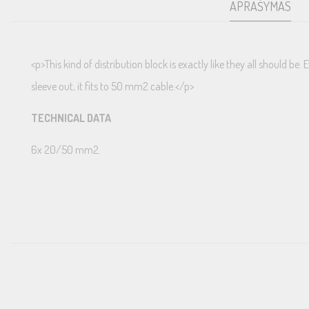
APRAŠYMAS
<p>This kind of distribution block is exactly like they all should 
sleeve out, it fits to 50 mm2 cable.</p>
TECHNICAL DATA
6x 20/50 mm2.