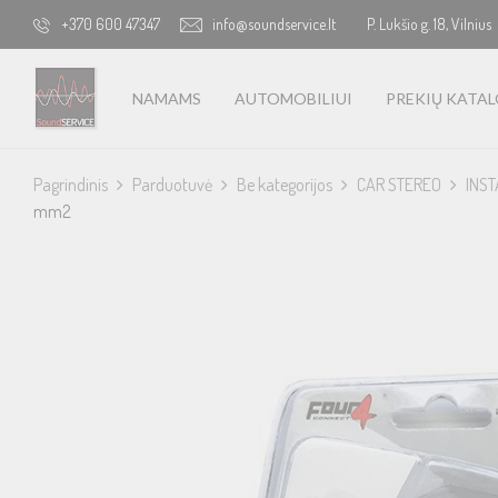
+370 600 47347
info@soundservice.lt
P. Lukšio g. 18, Vilnius
NAMAMS
AUTOMOBILIUI
PREKIŲ KATA
Pagrindinis
Parduotuvė
Be kategorijos
CAR STEREO
INST
mm2