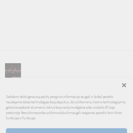
SOUND SERVICE – tai garso ir vaizdo technikos salonas, prekiaujantis
Siekdami teikti geriausią patirtį, įrenginio informacijai saugoti ir (arba) pasiekti
pasaulinio garso, laiko patikrintais namų bei automobilinės garso
naudojame tokias technologijas kaip slapukus. Jei sutiksime su šiomis technologijomis,
aparatūros ženklais. Galimybė pirkti išsimokėtinai, garantuotas optimalus
galėsime apdoroti duomenis, tokius kaip naršymo elgsena arba unikalūs ID šioje
svetainėje. Nesutikimas arba sutikimo atšaukimas gali neigiamai paveikti tam tikras
kainos ir kokybės santykis.
funkcijas ir funkcijas.
INFORMACIJA