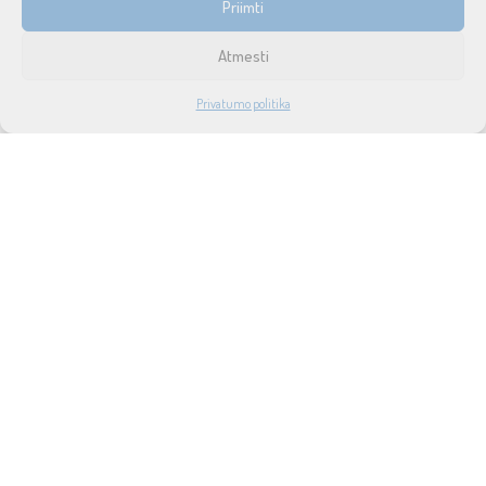
Priimti
Prekių pristatymas ir grąžinimas
Atmesti
Tax free
1
Privatumo politika
Didmeninė prekyba
PARDUOTUVĖ
PASKYRA
PAIEŠKA
NORAI
Privatumo politika
Taisyklės ir sąlygos
Apie mus
Naujienos
Lizingas
SUSISIEKITE SU MUMIS
UAB SOUND SERVICE
P.Lukšio g. 18, LT-08222, Vilnius
info@soundservice.lt
+370 600 47347