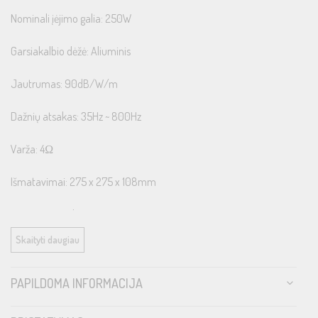
Nominali įėjimo galia: 250W
Garsiakalbio dėžė: Aliuminis
Jautrumas: 90dB/W/m
Dažnių atsakas: 35Hz ~ 800Hz
Varža: 4Ω
Išmatavimai: 275 x 275 x 108mm
Montavimo gylis: 85mm
Skaityti daugiau
Montavimo diametras Ø: 232mm
Garsiakalbio svoris: 4700gr
PAPILDOMA INFORMACIJA
Visas svoris: 5600gr