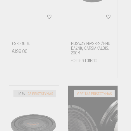
ESB 3.10D4
MUSWAY MWS822 ŽEMŲ
DAŽNIŲ GARSIAKALBIS,
€
199.00
20CM
€
116.10
€
129.00
-10%
GREITAS PRISTATYMAS
GREITAS PRISTATYMAS