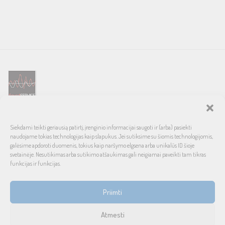
SOUND SERVICE – tai garso ir vaizdo technikos salonas, prekiaujantis
Siekdami teikti geriausią patirtį, įrenginio informacijai saugoti ir (arba) pasiekti
pasaulinio garso, laiko patikrintais namų bei automobilinės garso
naudojame tokias technologijas kaip slapukus. Jei sutiksime su šiomis technologijomis,
aparatūros ženklais. Galimybė pirkti išsimokėtinai, garantuotas optimalus
galėsime apdoroti duomenis, tokius kaip naršymo elgsena arba unikalūs ID šioje
svetainėje. Nesutikimas arba sutikimo atšaukimas gali neigiamai paveikti tam tikras
kainos ir kokybės santykis.
funkcijas ir funkcijas.
INFORMACIJA
Priimti
Prekių pristatymas ir grąžinimas
Atmesti