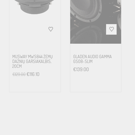
MUSWAY MWS844 ŽEMŲ
GLADEN AUDIO GAMMA
DAŽNIŲ GARSIAKALBIS,
GS08-SLIM
20CM
€
139.00
€
116.10
€
129.00