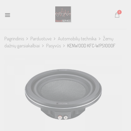
0
Pagrindinis
Parduotuvė
Automobilių technika
Žemų
dažnių garsiakalbiai
Pasyvūs
KENWOOD KFC-WPS1000F