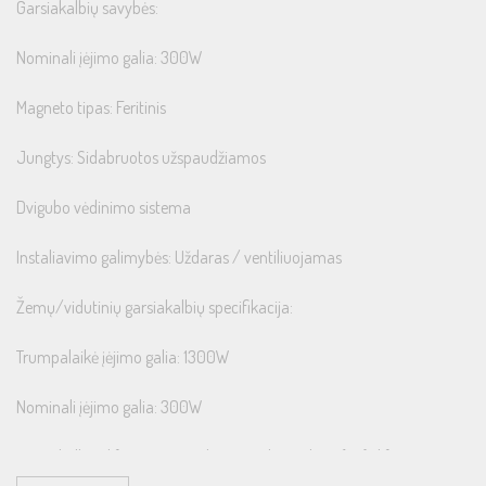
Garsiakalbių savybės:
Nominali įėjimo galia: 300W
Magneto tipas: Feritinis
Jungtys: Sidabruotos užspaudžiamos
Dvigubo vėdinimo sistema
Instaliavimo galimybės: Uždaras / ventiliuojamas
Žemų/vidutinių garsiakalbių specifikacija:
Trumpalaikė įėjimo galia: 1300W
Nominali įėjimo galia: 300W
Garsiakalbio difuzoriaus medžiaga: Polipropileno (PP) difuzorius