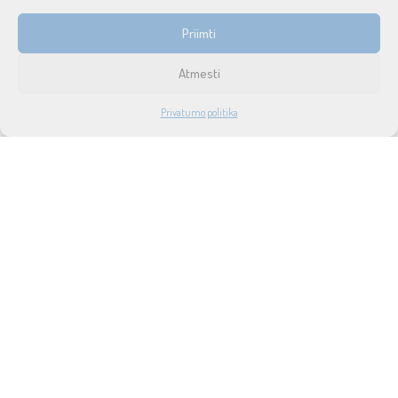
INFORMACIJA
Priimti
Prekių pristatymas ir grąžinimas
Atmesti
Tax free
1
Privatumo politika
Didmeninė prekyba
PARDUOTUVĖ
PASKYRA
PAIEŠKA
NORAI
Privatumo politika
Taisyklės ir sąlygos
Apie mus
Naujienos
Lizingas
SUSISIEKITE SU MUMIS
UAB SOUND SERVICE
P.Lukšio g. 18, LT-08222, Vilnius
info@soundservice.lt