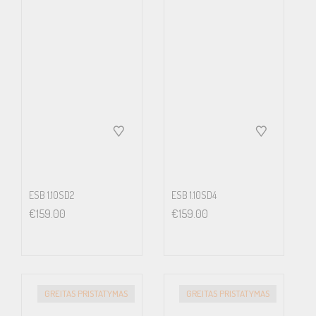
Garso akustikos atitikimas (VAS): 68.1 litrų
Stūmoklių Plotas (SD): 0.042m²
Poslinkis: 1.439cc
Sandarios dėžės tūris: 18.4 litrų
Sandarios dėžės išmatavimai: 375 x 324 x 229 mm (18mm storio
MDF)(PxAxG)
ESB 1.10SD2
ESB 1.10SD4
€
159.00
€
159.00
Ventiliuojamos dėžės tūris: 34 litrų
Ventiliuojamos dėžės išmatavimai: 527 x 318 x 286 mm (18mm
storio MDF)(PxAxG)
GREITAS PRISTATYMAS
GREITAS PRISTATYMAS
Priedai: