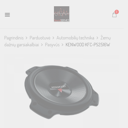
0
Pagrindinis
Parduotuvė
Automobilių technika
Žemų
dažnių garsiakalbiai
Pasyvūs
KENWOOD KFC-PS2516W