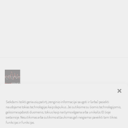
SOUND SERVICE – tai garso ir vaizdo technikos salonas, prekiaujantis
Siekdami teikti geriausią patirtį, įrenginio informacijai saugoti ir (arba) pasiekti
pasaulinio garso, laiko patikrintais namų bei automobilinės garso
naudojame tokias technologijas kaip slapukus. Jei sutiksime su šiomis technologijomis,
aparatūros ženklais. Galimybė pirkti išsimokėtinai, garantuotas optimalus
galėsime apdoroti duomenis, tokius kaip naršymo elgsena arba unikalūs ID šioje
svetainėje. Nesutikimas arba sutikimo atšaukimas gali neigiamai paveikti tam tikras
kainos ir kokybės santykis.
funkcijas ir funkcijas.