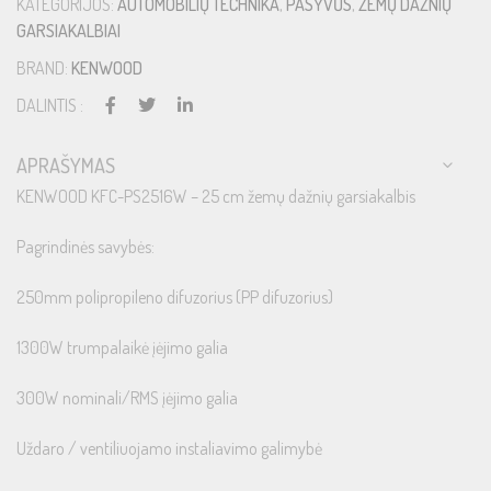
KATEGORIJOS:
AUTOMOBILIŲ TECHNIKA
,
PASYVŪS
,
ŽEMŲ DAŽNIŲ
GARSIAKALBIAI
BRAND:
KENWOOD
DALINTIS :
APRAŠYMAS
KENWOOD KFC-PS2516W – 25 cm žemų dažnių garsiakalbis
Pagrindinės savybės:
250mm polipropileno difuzorius (PP difuzorius)
1300W trumpalaikė įėjimo galia
300W nominali/RMS įėjimo galia
Uždaro / ventiliuojamo instaliavimo galimybė