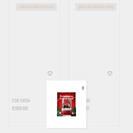
GREITAS PRISTATYMAS
GREITAS PRISTATYMAS
Le 1.52 mH
Sd 20.612
X
ESB 3.10D4
ESB 3.WB6
€
199.00
€
399.00