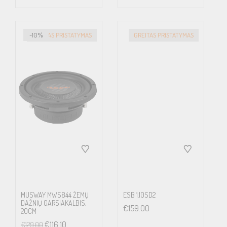
-10%
GREITAS PRISTATYMAS
GREITAS PRISTATYMAS
MUSWAY MWS844 ŽEMŲ
ESB 1.10SD2
DAŽNIŲ GARSIAKALBIS,
€
159.00
20CM
€
116.10
€
129.00