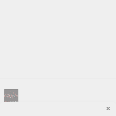
SOUND SERVICE – tai garso ir vaizdo technikos salonas, prekiaujantis