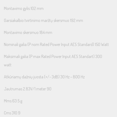
Montavimo gylis 102 mm
Garsiakalbio tvirtinimo maržtų skersmuo 192 mm
Montavimo skersmuo 184 mm
Nominali galia (P nom Rated Power Input AES Standard) 150 Watt
Maksimali galia (P max Rated Power Input AES Standart) 300
watt
Atkūriamų dažnių juosta (+/- 3dB) 30 Hz – 800 Hz
Jautrumas 2.83V/1 meter 90
Mms 63.5 g
Cms 310.9