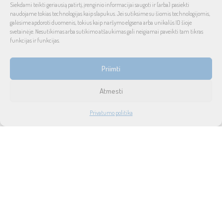
Siekdami teikti geriausią patirtį, įrenginio informacijai saugoti ir (arba) pasiekti
pasaulinio garso, laiko patikrintais namų bei automobilinės garso
naudojame tokias technologijas kaip slapukus. Jei sutiksime su šiomis technologijomis,
aparatūros ženklais. Galimybė pirkti išsimokėtinai, garantuotas optimalus
galėsime apdoroti duomenis, tokius kaip naršymo elgsena arba unikalūs ID šioje
svetainėje. Nesutikimas arba sutikimo atšaukimas gali neigiamai paveikti tam tikras
kainos ir kokybės santykis.
funkcijas ir funkcijas.
INFORMACIJA
Priimti
Prekių pristatymas ir grąžinimas
Atmesti
Tax free
1
Privatumo politika
Didmeninė prekyba
PARDUOTUVĖ
PASKYRA
PAIEŠKA
NORAI
Privatumo politika
Taisyklės ir sąlygos
Apie mus
Naujienos
Lizingas
SUSISIEKITE SU MUMIS