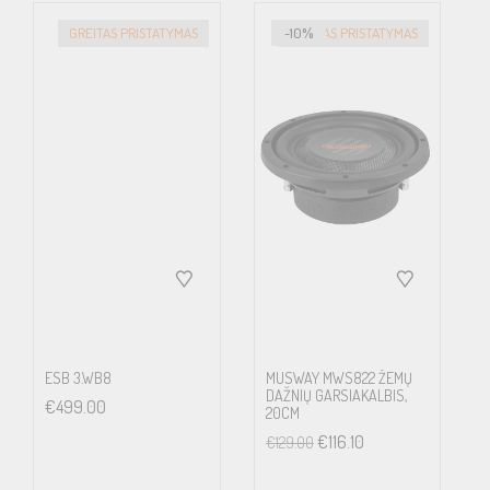
GREITAS PRISTATYMAS
-10%
GREITAS PRISTATYMAS
ESB 3.WB8
MUSWAY MWS822 ŽEMŲ
DAŽNIŲ GARSIAKALBIS,
€
499.00
20CM
€
116.10
€
129.00