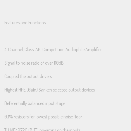
Features and Functions
4-Channel, Class-AB, Competition Audiophile Amplifier
Signal to noise ratio of over 110dB
Coupled the output drivers
Highest HFE (Gain) Sanken selected output devices
Deferentially balanced input stage
0.1% resistors for lowest possible noise floor
TI LME49720 (BJT) op-amps on the inputs