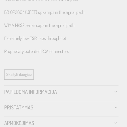
BB OP2604 (JFET) op-amps in the signal path
WIMA MKS2 series caps in the signal path
Extremely low ESR caps throughout
Proprietary patented RCA connectors
Skaityti daugiau
Specifications
PAPILDOMA INFORMACIJA
Power @ 4Ω: 4 x 150 watts
PRISTATYMAS
Power @ 2Ω: 4 x 250 watts
APMOKĖJIMAS