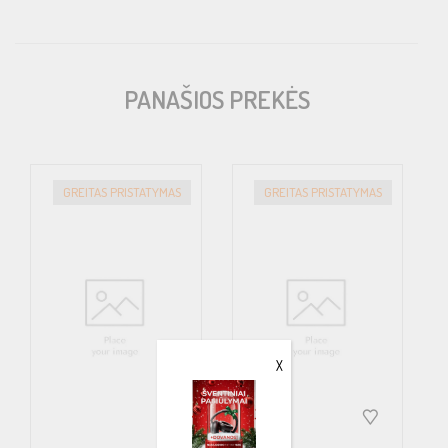
Power @ 4Ω Bridged: 2 x 500 watts
THD @ Rated Power < 0.05% Signal to Noise Ratio > 110dB
PANAŠIOS PREKĖS
Frequency Response 10Hz to 30,000Hz ±1dB
Input Sensitivity 1v to 9v
Dimensions in mm: 190(W) x 62(H) x 444(L) Overall: 190(W) x
GREITAS PRISTATYMAS
GREITAS PRISTATYMAS
62(H) x 479(L)
X