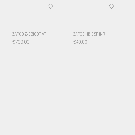
ZAPCO Z-CB100F AT
ZAPCO HB DSP II-R
€
799.00
€
49.00