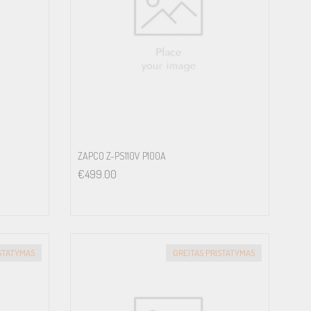
ZAPCO Z-PS110V P100A
€
499.00
ISTATYMAS
GREITAS PRISTATYMAS