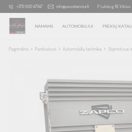
+370 600 47347
info@soundservice.lt
P. Lukšio g. 18, Vilnius
NAMAMS
AUTOMOBILIUI
PREKIŲ KATA
Pagrindinis
Parduotuvė
Automobilių technika
Stiprintuvai i