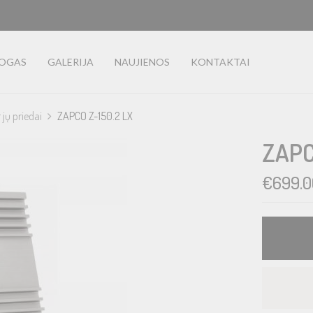
LOGAS
GALERIJA
NAUJIENOS
KONTAKTAI
r jų priedai
ZAPCO Z-150.2 LX
ZAPC
€
699.0