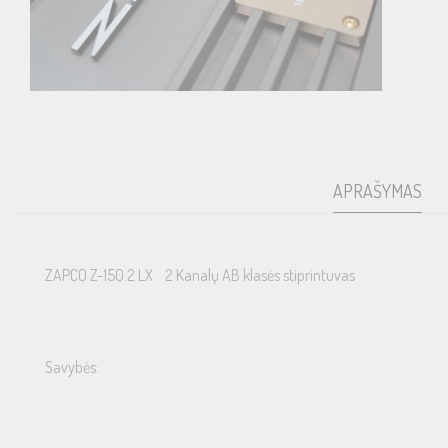
APRAŠYMAS
ZAPCO Z-150.2 LX 2 Kanalų AB klasės stiprintuvas
Savybės: