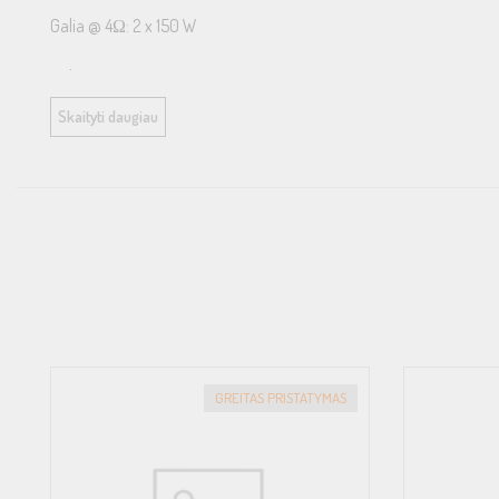
Galia @ 4Ω: 2 x 150 W
Galia @ 2Ω: 2 x 250 W
Skaityti daugiau
Galia @ 4Ω tilto režimu: 1 x 500 W
THD @ Nominali galia: < 0.05% Signalo ir triukšmo santykis: > 90
Kanalų atskyrimas: > 60dB
Atkūriamų dažnių juosta: 10Hz to 30,000Hz ±1dB
Įėjimo jautrumas: .25v to 8v
Išmatavimai (mm): 190(P) x 62(A) x 301(G) Bendras: 190(P) x 62(
GREITAS PRISTATYMAS