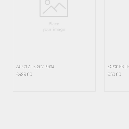
ZAPCO Z-PS220V P100A
ZAPCO HB LI
€
499.00
€
50.00