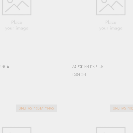
00F AT
ZAPCO HB DSP II-R
€
49.00
GREITAS PRISTATYMAS
GREITAS PR