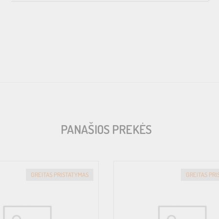
dB
PANAŠIOS PREKĖS
A) x 328(G)
GREITAS PRISTATYMAS
GREITAS PR