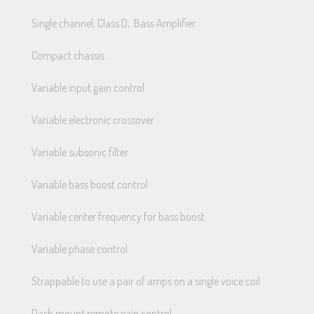
Single channel, Class D, Bass Amplifier
Compact chassis
Variable input gain control
Variable electronic crossover
Variable subsonic filter
Variable bass boost control
Variable center frequency for bass boost
Variable phase control
Strappable to use a pair of amps on a single voice coil
Dash mount remote gain control