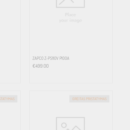
ZAPCO Z-PS110V P100A
€
499.00
ISTATYMAS
GREITAS PRISTATYMAS