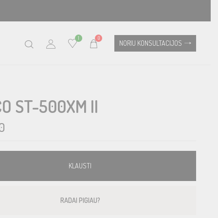
1
0
NORIU KONSULTACIJOS
O ST-500XM II
0
KLAUSTI
RADAI PIGIAU?