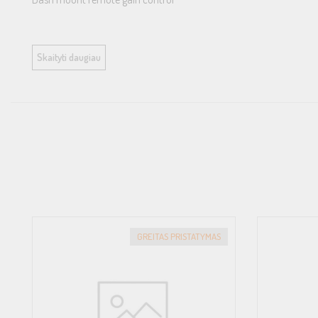
Skaityti daugiau
Specifikacija:
Galia @ 1Ω: 1 x 500 W
Galia @ 2Ω: 1 x 300 W
Galia @ 4Ω: 1 x 200 W
GREITAS PRISTATYMAS
THD @ Nominali galia: < 0.2%THD Signalo ir triukšmo santykis > 
THD + Triukšmas: < 0.2% Kanalų atskyrimas > 85%