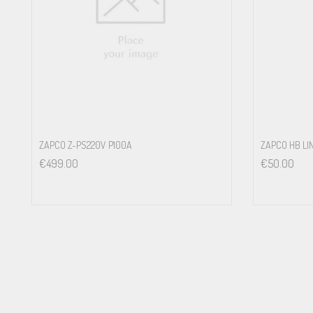
ZAPCO Z-PS220V P100A
ZAPCO HB LI
€
499.00
€
50.00