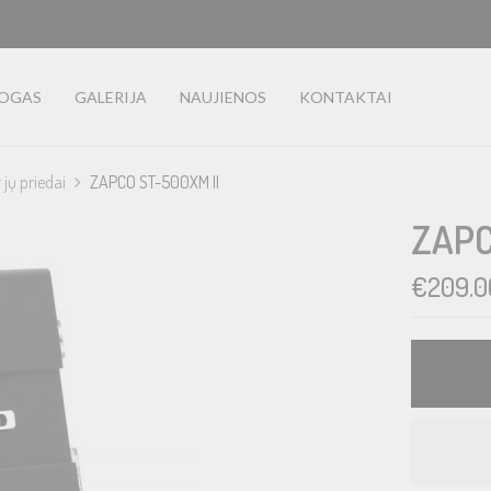
LOGAS
GALERIJA
NAUJIENOS
KONTAKTAI
r jų priedai
ZAPCO ST-500XM II
ZAPC
€
209.0