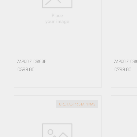
Atkūriamų dažnių juosta 10Hz – 200Hz ±1dB
Įėjimo jautrumas: .25v to 5v
Išmatavimai (mm): 160(P) x 52(A) x 179(G); Bendras: 160(P) x 52(
ZAPCO Z-CB100F
ZAPCO Z-CB1
€
599.00
€
799.00
GREITAS PRISTATYMAS