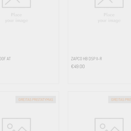
A) x 205(G)
00F AT
ZAPCO HB DSP II-R
€
49.00
GREITAS PRISTATYMAS
GREITAS PR