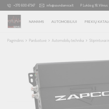
+370 600 47347
info@soundservice.lt
P. Lukšio g. 18, Vilnius
NAMAMS
AUTOMOBILIUI
PREKIŲ KATA
Pagrindinis
Parduotuvė
Automobilių technika
Stiprintuvai i