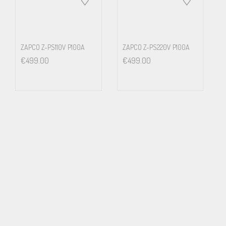
ZAPCO Z-PS110V P100A
ZAPCO Z-PS220V P100A
€
499.00
€
499.00