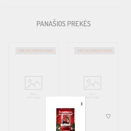
Kanalų atskyrimas > 56dB
Atkūriamų dažnių juosta 10Hz – 30,000Hz ±1dB
PANAŠIOS PREKĖS
Įėjimo jautrumas: .25v iki 8v
Išmatavimai (mm): 170(P) x 54(A) x 213(G); Bendras: 170(P) x
GREITAS PRISTATYMAS
GREITAS PRISTATYMAS
54(A) x 252(G)
X