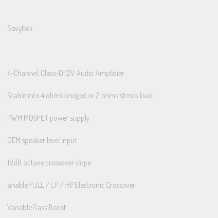
Savybės:
4-Channel, Class-D 12V Audio Amplidier
Stable into 4 ohms bridged or 2 ohms stereo load
PWM MOSFET power supply
OEM speaker level input
18dB octave crossover slope
ariable FULL / LP / HP Electronic Crossover
Variable Bass Boost