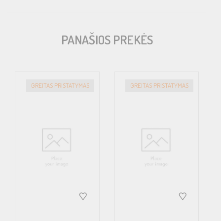
Įėjimo jautrumas: .25v to 14v
Išmatavimai (mm): 180(P) x 60(A) x 430(G); Bendras: 183(P) x
PANAŠIOS PREKĖS
60(A) x 460(G)
GREITAS PRISTATYMAS
GREITAS PRISTATYMAS