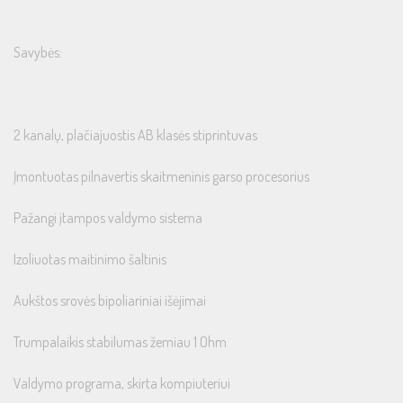
Savybės:
2 kanalų, plačiajuostis AB klasės stiprintuvas
Įmontuotas pilnavertis skaitmeninis garso procesorius
Pažangi įtampos valdymo sistema
Izoliuotas maitinimo šaltinis
Aukštos srovės bipoliariniai išėjimai
Trumpalaikis stabilumas žemiau 1 Ohm
Valdymo programa, skirta kompiuteriui