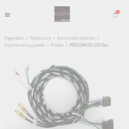
0
Pagrindinis
Parduotuvė
Automobilių technika
Stiprintuvai ir jų priedai
Priedai
MOSCONI ISO-2CH 5m