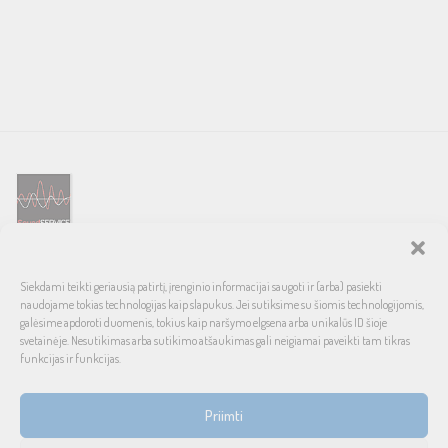
SOUND SERVICE – tai garso ir vaizdo technikos salonas, prekiaujantis
Siekdami teikti geriausią patirtį, įrenginio informacijai saugoti ir (arba) pasiekti
pasaulinio garso, laiko patikrintais namų bei automobilinės garso
naudojame tokias technologijas kaip slapukus. Jei sutiksime su šiomis technologijomis,
aparatūros ženklais. Galimybė pirkti išsimokėtinai, garantuotas optimalus
galėsime apdoroti duomenis, tokius kaip naršymo elgsena arba unikalūs ID šioje
svetainėje. Nesutikimas arba sutikimo atšaukimas gali neigiamai paveikti tam tikras
kainos ir kokybės santykis.
funkcijas ir funkcijas.
INFORMACIJA
Priimti