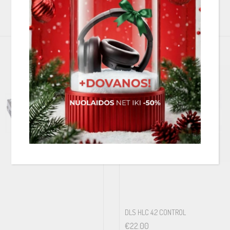
PANAŠIOS PREKĖS
DLS HLC 4.2 CONTROL
€
22.00