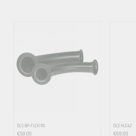
DLS BP-FLEXI 110
DLS HLC4.2
€
59.00
€
69.00