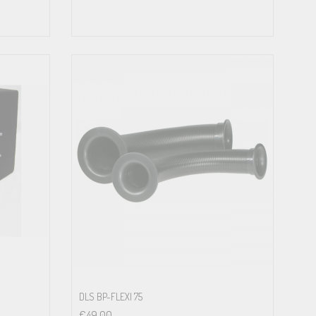
DLS BP-FLEXI 75
€
49.00