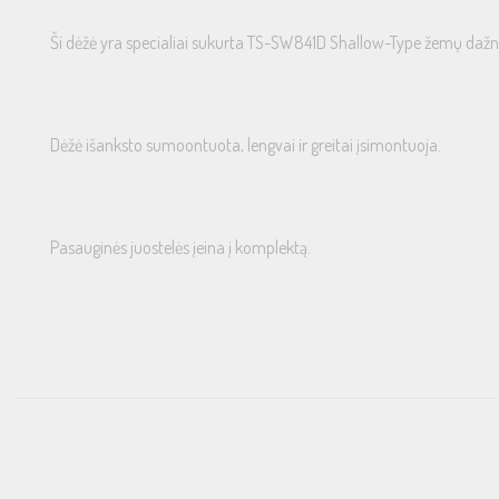
Ši dėžė yra specialiai sukurta TS-SW841D Shallow-Type žemų dažn
Dėžė išanksto sumoontuota, lengvai ir greitai įsimontuoja.
Pasauginės juostelės įeina į komplektą.