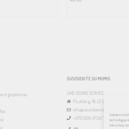
SUSISIEKITE SU MUMIS
UAB SOUND SERVICE
as ir grąžinimas
P.Lukšio g. 18, LT-08222, Vilnius
info@soundservice.lt
yba
Siekdami teikti
+370 600 47347
ka
technologijas 
tokius kaip na
os