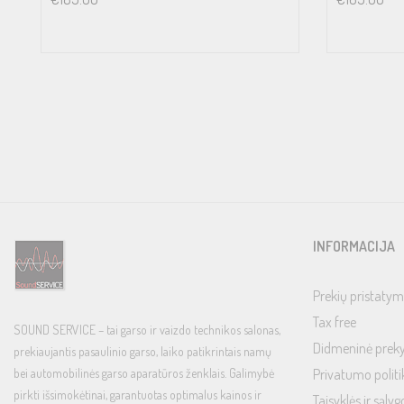
INFORMACIJA
Prekių pristatym
Tax free
SOUND SERVICE – tai garso ir vaizdo technikos salonas,
Didmeninė prek
prekiaujantis pasaulinio garso, laiko patikrintais namų
bei automobilinės garso aparatūros ženklais. Galimybė
Privatumo politi
pirkti išsimokėtinai, garantuotas optimalus kainos ir
Taisyklės ir sąlyg