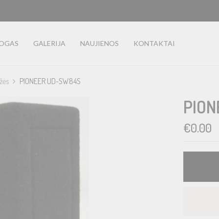
LOGAS
GALERIJA
NAUJIENOS
KONTAKTAI
žės
PIONEER UD-SW84S
PION
€
0.00