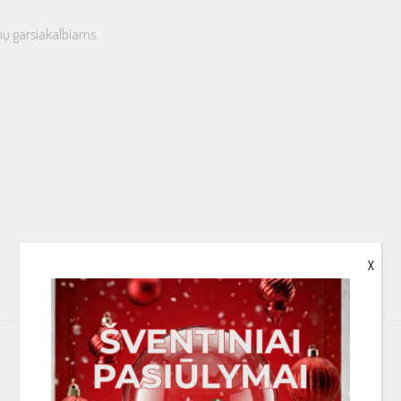
ių garsiakalbiams.
X