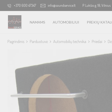
+370 600 47347
info@soundservice.lt
P. Lukšio g. 18, Vilnius
NAMAMS
AUTOMOBILIUI
PREKIŲ KATA
Pagrindinis
Parduotuvė
Automobilių technika
Priedai
Dė