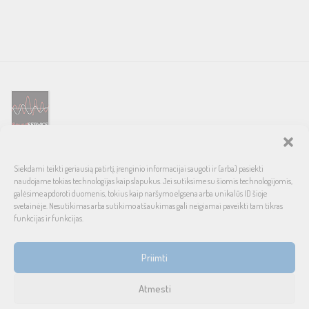
SOUND SERVICE – tai garso ir vaizdo technikos salonas, prekiaujantis
Siekdami teikti geriausią patirtį, įrenginio informacijai saugoti ir (arba) pasiekti
pasaulinio garso, laiko patikrintais namų bei automobilinės garso
naudojame tokias technologijas kaip slapukus. Jei sutiksime su šiomis technologijomis,
aparatūros ženklais. Galimybė pirkti išsimokėtinai, garantuotas optimalus
galėsime apdoroti duomenis, tokius kaip naršymo elgsena arba unikalūs ID šioje
svetainėje. Nesutikimas arba sutikimo atšaukimas gali neigiamai paveikti tam tikras
kainos ir kokybės santykis.
funkcijas ir funkcijas.
INFORMACIJA
Priimti
Prekių pristatymas ir grąžinimas
Atmesti
Tax free
1