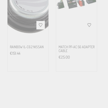
RAINBOW IL-C6.2 NISSAN
MATCH PP-AC 56 ADAPTER
CABLE
€
151.44
€
25.00