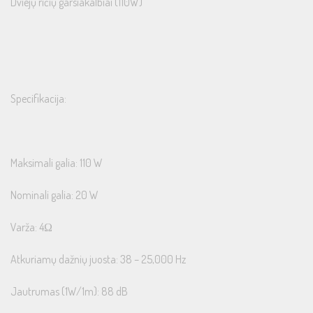
Dviejų ričių garsiakalbiai (110W)
Specifikacija:
Maksimali galia: 110 W
Nominali galia: 20 W
Varža: 4Ω
Atkuriamų dažnių juosta: 38 – 25,000 Hz
Jautrumas (1W/1m): 88 dB