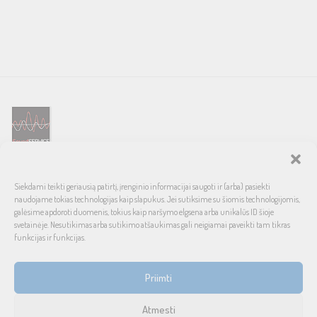
SOUND SERVICE – tai garso ir vaizdo technikos salonas, prekiaujantis
Siekdami teikti geriausią patirtį, įrenginio informacijai saugoti ir (arba) pasiekti
pasaulinio garso, laiko patikrintais namų bei automobilinės garso
naudojame tokias technologijas kaip slapukus. Jei sutiksime su šiomis technologijomis,
aparatūros ženklais. Galimybė pirkti išsimokėtinai, garantuotas optimalus
galėsime apdoroti duomenis, tokius kaip naršymo elgsena arba unikalūs ID šioje
svetainėje. Nesutikimas arba sutikimo atšaukimas gali neigiamai paveikti tam tikras
kainos ir kokybės santykis.
funkcijas ir funkcijas.
INFORMACIJA
Priimti
Prekių pristatymas ir grąžinimas
Atmesti