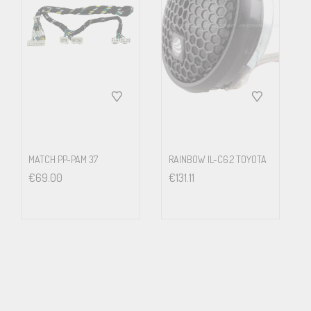
MATCH PP-PAM 37
RAINBOW IL-C6.2 TOYOTA
€
69.00
€
131.11