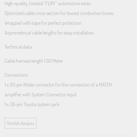
High-quality, twisted “FLRY” automotive wires
Optimized cable cross section for lowest conduction losses
Wrapped with tape for perfect protection
Asymmetrical cable lengths for easy installation
Technical data
Cable harness length 1.00 Meter
Connections
1 x 20-pin Molex connector for the connection of a MATCH
amplifier with System Connector input
1 x 28-pin Toyota system jack
1 x 10-pin Toyota system jack
Skaityti daugiau
1 x 28-pin Toyota system plug
1 x 10-pin Toyota system plug