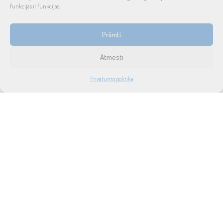
funkcijas ir funkcijas.
INFORMACIJA
Priimti
Prekių pristatymas ir grąžinimas
Atmesti
Tax free
1
Privatumo politika
Didmeninė prekyba
PARDUOTUVĖ
PASKYRA
PAIEŠKA
NORAI
Privatumo politika
Taisyklės ir sąlygos
Apie mus
Naujienos
Lizingas
SUSISIEKITE SU MUMIS
UAB SOUND SERVICE
P.Lukšio g. 18, LT-08222, Vilnius