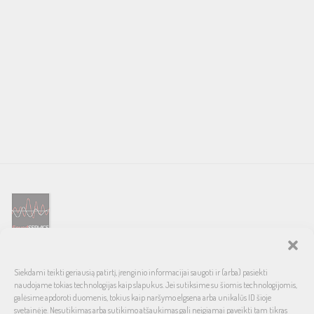
SOUND SERVICE – tai garso ir vaizdo technikos salonas, prekiaujantis
Siekdami teikti geriausią patirtį, įrenginio informacijai saugoti ir (arba) pasiekti
pasaulinio garso, laiko patikrintais namų bei automobilinės garso
naudojame tokias technologijas kaip slapukus. Jei sutiksime su šiomis technologijomis,
aparatūros ženklais. Galimybė pirkti išsimokėtinai, garantuotas optimalus
galėsime apdoroti duomenis, tokius kaip naršymo elgsena arba unikalūs ID šioje
svetainėje. Nesutikimas arba sutikimo atšaukimas gali neigiamai paveikti tam tikras
kainos ir kokybės santykis.