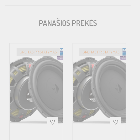
V TWELVE DSP<br>
V EIGHT DSP MK2<br>
PANAŠIOS PREKĖS
MATCH M 5DSP MK2<br>
<br>
Note: The CONDUCTOR is not compatible with the WIFI CONTROL
GREITAS PRISTATYMAS
GREITAS PRISTATYMAS
or the DIRECTOR.<br>
<br>
Note 2: The CONDUCTOR is not compatible with UP 7DSP / UP
7BMW
TECHNICAL DATA
Housing: ABS housing with machined aluminum knob.
Hardware: Rotary encoder, 12 x RGB-LEDs &
48 MHz ARM processor.