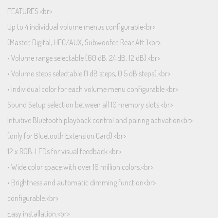
FEATURES:<br>
Up to 4 individual volume menus configurable<br>
(Master, Digital, HEC/AUX, Subwoofer, Rear Att.)<br>
• Volume range selectable (60 dB, 24 dB, 12 dB).<br>
• Volume steps selectable (1 dB steps, 0.5 dB steps).<br>
• Individual color for each volume menu configurable.<br>
Sound Setup selection between all 10 memory slots.<br>
Intuitive Bluetooth playback control and pairing activation<br>
(only for Bluetooth Extension Card).<br>
12 x RGB-LEDs for visual feedback.<br>
• Wide color space with over 16 million colors.<br>
• Brightness and automatic dimming function<br>
configurable.<br>
Easy installation.<br>