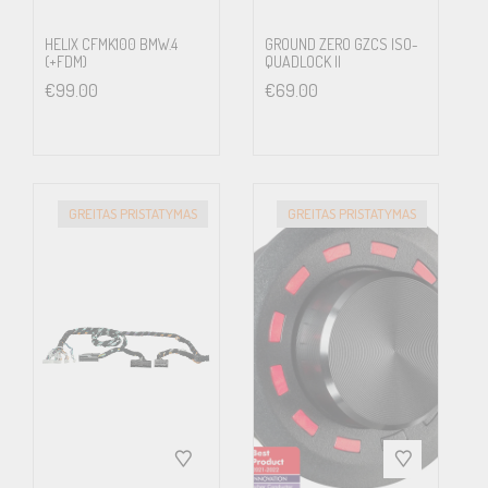
HELIX CFMK100 BMW.4
GROUND ZERO GZCS ISO-
(+FDM)
QUADLOCK II
€
99.00
€
69.00
GREITAS PRISTATYMAS
GREITAS PRISTATYMAS