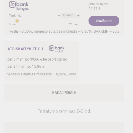
Įmokos dydis
28,77
€
−
+
12
mėn.
Trukmė:
Skaičiuoti
6
mėn.
72
mėn.
s -
3,00
%, mėnesio sutarties mokestis –
0,35
%, BVKKMN –
30,27
%, bendra mokėt
ATSISKAITYKITE SU
per
3
mėn. po
39,66
€ be pabrangimo
per 24 mėn. po
15,86
€
io sutarties mokestis –
0,35
%, BVKKMN –
26,78
%, bendra mokėtina suma –
380,
RADAI PIGIAU?
Pristatymo terminas: 2-6 d.d.