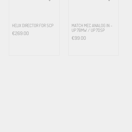
HELIX DIRECTOR FOR SCP
MATCH MEC ANALOG IN –
UP 7BMW / UP 7DSP
€
269.00
€
99.00