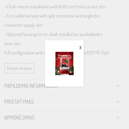
• Flush mount installation with Ø 40 mm hole cut-out.<br>
• 5 m cable harness with split connector and single<br>
connector supply.<br>
• Optional housing for on-dash installation available<br>
soon.<br>
X
Full configuration and updatability through the DSP PC-Tool
software.<br>
Skaityti daugiau
DSP PC-Tool 4.75a or higher.<br>
<br>
PAPILDOMA INFORMACIJA
COMPATIBILITY:<br>
BRAX DSP<br>
PRISTATYMAS
HELIX DSP ULTRA<br>
DSP.3<br>
APMOKĖJIMAS
DSP MINI<br>