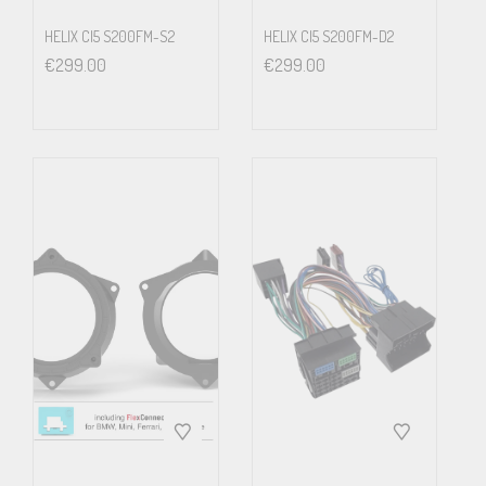
Connection: Single connector supply through
HELIX CI5 S200FM-S2
HELIX CI5 S200FM-D2
MiniDIN or NanoFit.
€
299.00
€
299.00
Cable length: 5 m total length – split into 4.8 m connection cable +
0.2 m CONDUCTOR cable.
Dimensions: (Ø x H) Ø 46 x 28.7 mm /
Ø 1.81 x 1.13”.