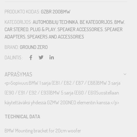
PRODUKTO KODAS:
GZBR 200BMW
KATEGORIJOS:
AUTOMOBILIŲ TECHNIKA
,
BE KATEGORIJOS
,
BMW
,
CAR STEREO
,
PLUG & PLAY
,
SPEAKER ACCESSORIES
,
SPEAKER
ADAPTERS
,
SPEAKERS AND ACCESSORIES
BRAND:
GROUND ZERO
DALINTIS :
APRAŠYMAS
<p>Sopivuus:BMW 1 sarja (E81 / E82 / E87 / E88)BMW 3 sarja
(E90 / E91 / E92 / E93)BMW 5 sarja (E60 / E61)Suositellaan
käytettäväksi yhdessä GZMW 200NEO elementin kanssa.</p>
TECHNICAL DATA
BMW Mounting bracket for 20cm woofer