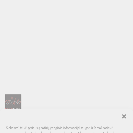
SOUND SERVICE – tai garso ir vaizdo technikos salonas, prekiaujantis
Siekdami teikti geriausią patirtį, įrenginio informacijai saugoti ir (arba) pasiekti
pasaulinio garso, laiko patikrintais namų bei automobilinės garso