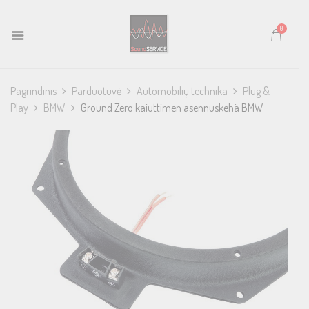
0
Pagrindinis
Parduotuvė
Automobilių technika
Plug &
Play
BMW
Ground Zero kaiuttimen asennuskehä BMW