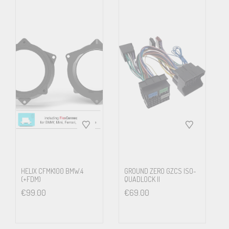
HELIX CFMK100 BMW.4
GROUND ZERO GZCS ISO-
(+FDM)
QUADLOCK II
€
99.00
€
69.00