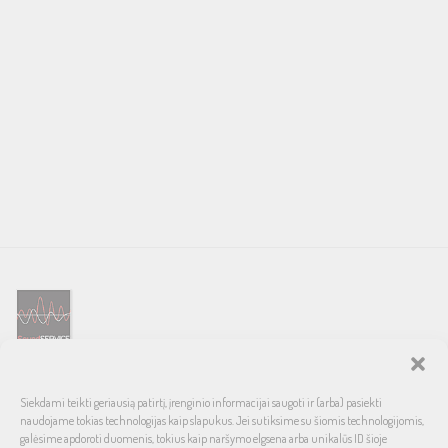
SOUND SERVICE – tai garso ir vaizdo technikos salonas, prekiaujantis
Siekdami teikti geriausią patirtį, įrenginio informacijai saugoti ir (arba) pasiekti
pasaulinio garso, laiko patikrintais namų bei automobilinės garso
naudojame tokias technologijas kaip slapukus. Jei sutiksime su šiomis technologijomis,
aparatūros ženklais. Galimybė pirkti išsimokėtinai, garantuotas optimalus
galėsime apdoroti duomenis, tokius kaip naršymo elgsena arba unikalūs ID šioje