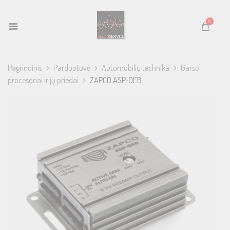
0
Pagrindinis
Parduotuvė
Automobilių technika
Garso
procesoriai ir jų priedai
ZAPCO ASP-OEB