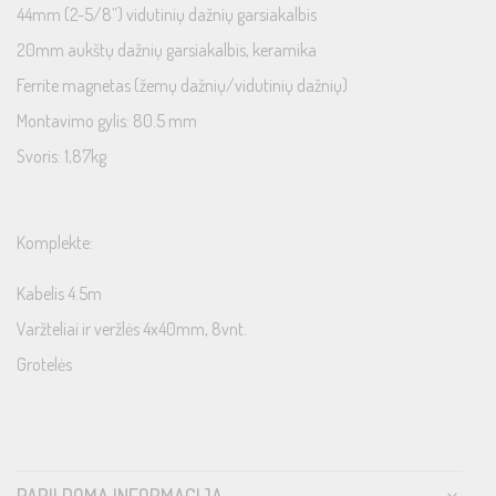
44mm (2-5/8”) vidutinių dažnių garsiakalbis
20mm aukštų dažnių garsiakalbis, keramika
Ferrite magnetas (žemų dažnių/vidutinių dažnių)
Montavimo gylis: 80.5 mm
Svoris: 1,87kg
Komplekte:
Kabelis 4.5m
Varžteliai ir veržlės 4x40mm, 8vnt.
Grotelės
PAPILDOMA INFORMACIJA