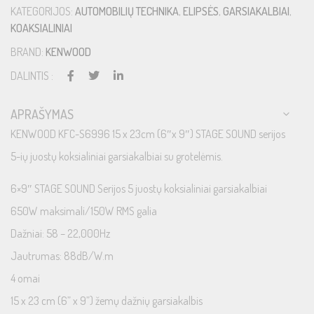
KATEGORIJOS:
AUTOMOBILIŲ TECHNIKA
,
ELIPSĖS
,
GARSIAKALBIAI
,
KOAKSIALINIAI
BRAND:
KENWOOD
DALINTIS :
APRAŠYMAS
KENWOOD KFC-S6996 15 x 23cm (6″x 9″) STAGE SOUND serijos
5-ių juostų koksialiniai garsiakalbiai su grotelėmis.
6×9″ STAGE SOUND Serijos 5 juostų koksialiniai garsiakalbiai
650W maksimali/150W RMS galia
Dažniai: 58 – 22,000Hz
Jautrumas: 88dB/W.m
4 omai
15 x 23 cm (6” x 9”) žemų dažnių garsiakalbis