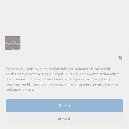
SOUND SERVICE – tai garso ir vaizdo technikos salonas, prekiaujantis
Siekdami teikti geriausią patirtį, įrenginio informacijai saugoti ir (arba) pasiekti
pasaulinio garso, laiko patikrintais namų bei automobilinės garso
naudojame tokias technologijas kaip slapukus. Jei sutiksime su šiomis technologijomis,
aparatūros ženklais. Galimybė pirkti išsimokėtinai, garantuotas optimalus
galėsime apdoroti duomenis, tokius kaip naršymo elgsena arba unikalūs ID šioje
svetainėje. Nesutikimas arba sutikimo atšaukimas gali neigiamai paveikti tam tikras
kainos ir kokybės santykis.
funkcijas ir funkcijas.
INFORMACIJA
Priimti
Prekių pristatymas ir grąžinimas
Atmesti
Tax free
1