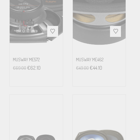
MUSWAY ME572
MUSWAY ME462
€
62.10
€
44.10
€
69.00
€
49.00