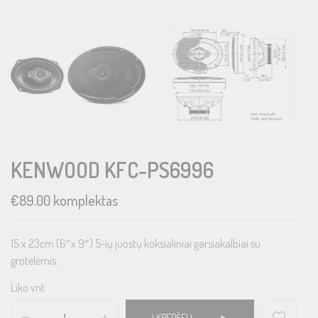
KENWOOD KFC-PS6996
€
89.00
komplektas
15 x 23cm (6″x 9″) 5-ių juostų koksialiniai garsiakalbiai su
grotelėmis.
Liko vnt.
Į KREPŠELĮ