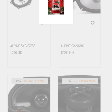
ALPINE SXE-5725S
ALPINE S2-S69C
€
38.00
€
120.00
-9%
GREITAS PRISTATYMAS
-9%
GREITAS PRISTATYMAS