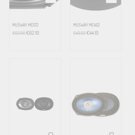
MUSWAY ME572
MUSWAY ME462
€
62.10
€
44.10
€
69.00
€
49.00