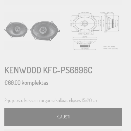
KENWOOD KFC-PS6896C
€
60.00
komplektas
2-jų juostų koksialiniai garsiakalbiai, elipsės 15×20 cm
KLAUSTI