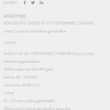
DALINTIS :
APRAŠYMAS
KENWOOD KFC-S6896C (6′ x 8′) PERFORMANCE STANDARD
serijos 2-jų juostų koksialiniai garsiakalbiai
Savybės:
15×20 cm (6″x8″) PERFORMANCE STANDARD Serijos 2 juostų
koksialiniai garsiakalbiai
360W maksimali/81W RMS galia
Dažniai: 58 – 24,000Hz
Jautrumas: 88dB/W.m
4 omai
(6” x 8”) žemų dažnių garsiakalbis
30mm aukštų dažnių garsiakalbis, keramika