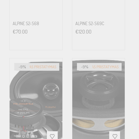
ALPINE S2-S68
ALPINE S2-S69C
€
70.00
€
120.00
-9%
GREITAS PRISTATYMAS
-9%
GREITAS PRISTATYMAS