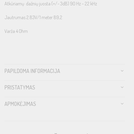
Atkūriamų dažnių juosta (+/- 3dB) 90 Hz – 22 kHz
Jautrumas 2.83V/1 meter 89,2
Varža 4 Ohm
PAPILDOMA INFORMACIJA
PRISTATYMAS
APMOKĖJIMAS