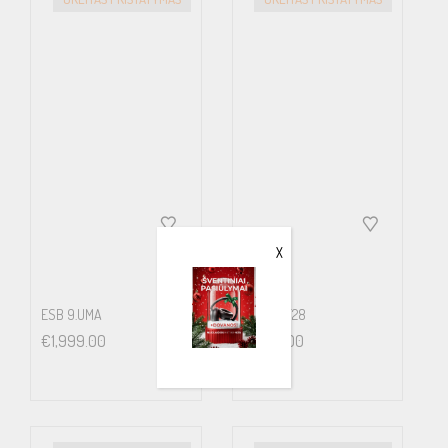
Qts 0.8
Xmax (dvi pusės) 8 mm
Vas 8.24 L
Sd 14.428
X
ESB 9.UMA
ESB 9.1 T28
€
1,999.00
€
1,249.00