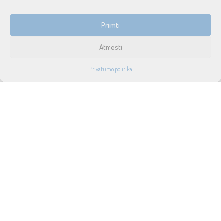
INFORMACIJA
Priimti
Prekių pristatymas ir grąžinimas
Atmesti
Tax free
1
Privatumo politika
Didmeninė prekyba
PARDUOTUVĖ
PASKYRA
PAIEŠKA
NORAI
Privatumo politika
Taisyklės ir sąlygos
Apie mus
Naujienos
Lizingas
SUSISIEKITE SU MUMIS
UAB SOUND SERVICE
P.Lukšio g. 18, LT-08222, Vilnius