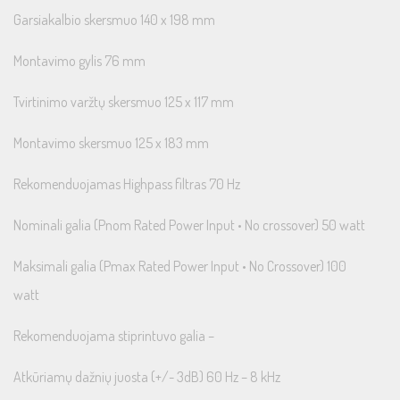
Garsiakalbio skersmuo 140 x 198 mm
Montavimo gylis 76 mm
Tvirtinimo varžtų skersmuo 125 x 117 mm
Montavimo skersmuo 125 x 183 mm
Rekomenduojamas Highpass filtras 70 Hz
Nominali galia (Pnom Rated Power Input • No crossover) 50 watt
Maksimali galia (Pmax Rated Power Input • No Crossover) 100
watt
Rekomenduojama stiprintuvo galia –
Atkūriamų dažnių juosta (+/- 3dB) 60 Hz – 8 kHz