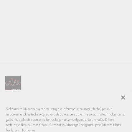
SOUND SERVICE – tai garso ir vaizdo technikos salonas, prekiaujantis
Siekdami teikti geriausią patirtį, įrenginio informacijai saugoti ir (arba) pasiekti
pasaulinio garso, laiko patikrintais namų bei automobilinės garso
naudojame tokias technologijas kaip slapukus. Jei sutiksime su šiomis technologijomis,
aparatūros ženklais. Galimybė pirkti išsimokėtinai, garantuotas optimalus
galėsime apdoroti duomenis, tokius kaip naršymo elgsena arba unikalūs ID šioje
svetainėje. Nesutikimas arba sutikimo atšaukimas gali neigiamai paveikti tam tikras
kainos ir kokybės santykis.
funkcijas ir funkcijas.