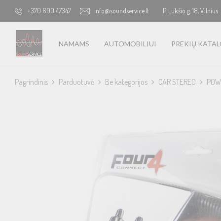
+370 600 47347
info@soundservice.lt
P. Lukšio g. 18, Vilnius
NAMAMS
AUTOMOBILIUI
PREKIŲ KATA
Pagrindinis
Parduotuvė
Be kategorijos
CAR STEREO
POW