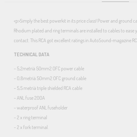
<p>Simply the best powerkit in its price class! Power and ground c
Rhodium plated and ring terminals are installed to cables to ease 
contact. This RCA got excellent ratings in AutoSound-magazine RC
TECHNICAL DATA
– 5,2metriä 50mm2 OFC power cable
– 0,8metriä 50mm2 OFC ground cable
– 5,5 metriä triple shielded RCA cable
– ANL fuse 200A
– waterproof ANL fuseholder
– 2 x ring terminal
– 2 x fork terminal.