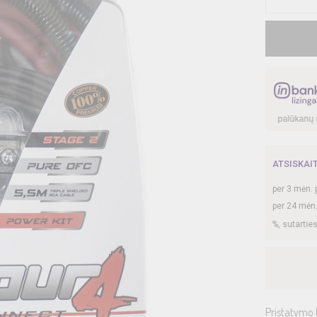
€, kai sutartis sudaroma
12
mėn. terminui, metinė palūkanų norma –
13,90
%
, sut
ATSISKAI
per
3
mėn. 
per 24 mėn
ma 24 mėn. terminui, metinė palūkanų norma –
13,9
%, sutarties sudarymo mokesti
Pristatymo 