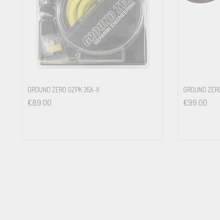
GROUND ZERO GZPK 35X-II
GROUND ZERO
€
89.00
€
99.00