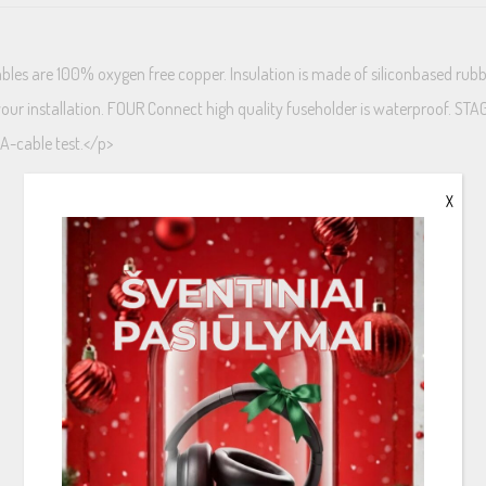
ables are 100% oxygen free copper. Insulation is made of siliconbased rubbe
your installation. FOUR Connect high quality fuseholder is waterproof. STA
A-cable test.</p>
X