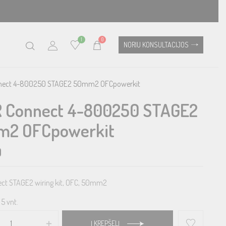
1
0
NORIU KONSULTACIJOS
nect 4-800250 STAGE2 50mm2 OFCpowerkit
 Connect 4-800250 STAGE2
2 OFCpowerkit
0
ct STAGE2 wiring kit, OFC, 50mm2
5 vnt.
Į KREPŠELĮ