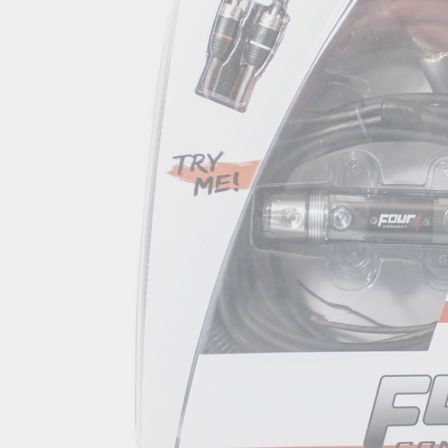
Pavyzdžiui, skolinantis
300,00
Pavyzdžiui, skolinantis
300,00
€, kai sutartis sudaro