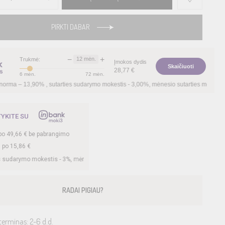
PIRKTI DABAR
−
+
12
mėn.
Trukmė:
Įmokos dydis
Skaičiuoti
28,77
€
6
mėn.
72
mėn.
arties sudarymo mokestis -
3,00
%, mėnesio sutarties mokestis –
0,35
%, BVKKMN –
TYKITE SU
po
49,66
€ be pabrangimo
. po
15,86
€
s -
3
%, mėnesio sutarties mokestis –
0,35
%, BVKKMN –
26,78
%, bendra mokėtin
RADAI PIGIAU?
terminas: 2-6 d.d.