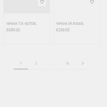
YAMAHA TSX-N237DBL
YAMAHA SR-B30ABL
€
699.00
€
259.00
1
2
…
14