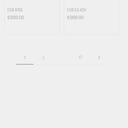
ESB 8.165
ESB 5.6 K3U
€
999.00
€
999.00
1
2
…
17