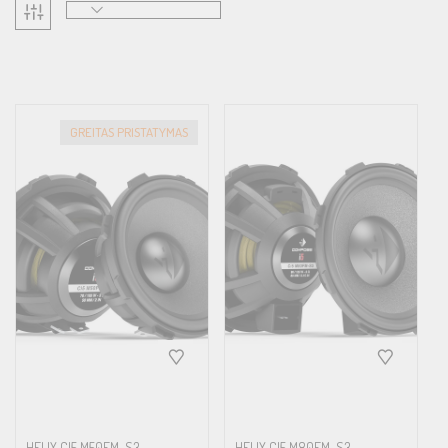
GREITAS PRISTATYMAS
HELIX CI5 M50FM-S3
HELIX CI5 M80FM-S3