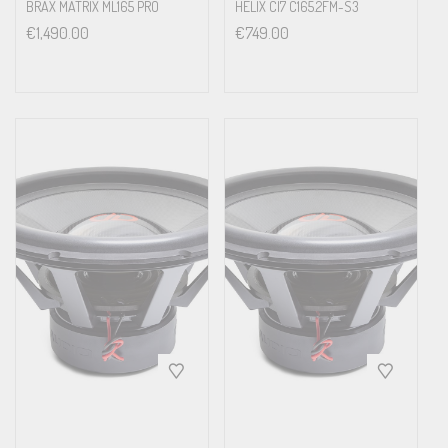
BRAX MATRIX ML165 PRO
HELIX CI7 C165.2FM-S3
€
1,490.00
€
749.00